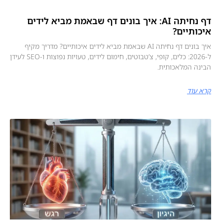
דף נחיתה AI: איך בונים דף שבאמת מביא לידים
איכותיים?
איך בונים דף נחיתה AI שבאמת מביא לידים איכותיים? מדריך מקיף
ל‑2026: כלים, קופי, צ’טבוטים, חימום לידים, טעויות נפוצות ו‑SEO לעידן
הבינה המלאכותית.
קרא עוד