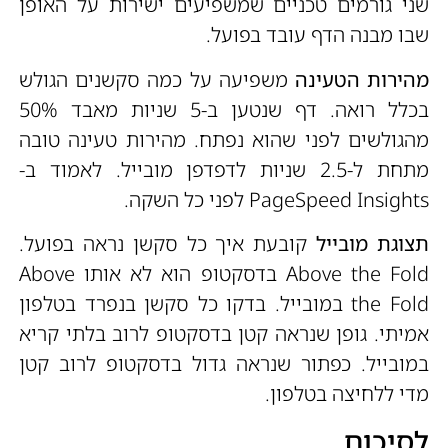
שני גורמים טכניים שמשפיעים ישירות על האופן
שבו מבנה הדף עובד בפועל.
מהירות הטעינה
משפיעה על כמה סקשנים הגולש
בכלל רואה. דף שנטען ב-5 שניות מאבד 50%
מהגולשים לפני שהוא נפתח. מהירות טעינה טובה
מתחת ל-2.5 שניות לדפדפן מובייל. לאמוד ב-
PageSpeed Insights לפני כל השקה.
תצוגת מובייל
קובעת איך כל סקשן נראה בפועל.
Above the Fold בדסקטופ הוא לא אותו Above
the Fold במובייל. בדקו כל סקשן בנפרד בטלפון
אמיתי. גופן שנראה קטן בדסקטופ לרוב בלתי קריא
במובייל. כפתור שנראה גדול בדסקטופ לרוב קטן
מדי ללחיצה בטלפון.
לסיכום