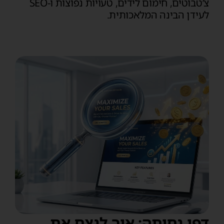
צ’טבוטים, חימום לידים, טעויות נפוצות ו‑SEO
לעידן הבינה המלאכותית.
דפי נחיתה: איך לנצח את