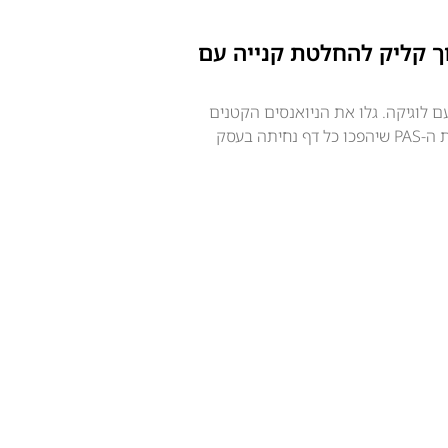
ך קליק להחלטת קנייה עם
ם לוגיקה. גלו את הניואנסים הקטנים
של שימוש נכון בתמונות ונוסחת ה-PAS שיהפכו כל דף נחיתה בעסק