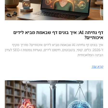
דף נחיתה AI: איך בונים דף שבאמת מביא לידים
איכותיים?
איך בונים דף נחיתה AI שבאמת מביא לידים איכותיים? מדריך מקיף
ל‑2026: כלים, קופי, צ’טבוטים, חימום לידים, טעויות נפוצות ו‑SEO לעידן
הבינה המלאכותית.
קרא עוד