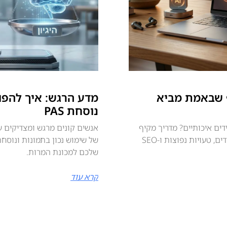
ונים דף שבאמת מביא
מדע הרגש: איך להפו
נוסחת PAS
באמת מביא לידים איכותיים? מדריך מקיף
אנשים קונים מרגש ומצדיקים ע
ל‑2026: כלים, קופי, צ’טבוטים, חימום לידים, טעויות נפוצות ו‑SEO
שלכם למכונת המרות.
קרא עוד