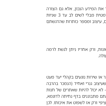
 את המידע הנכון, אלא גם הצורה
קובעת ובגדול. גולש שמגיע לדף הנחיתה (או לכל עמוד אחר באתר שלכם) מקדיש בצורה אוטומטית מבלי לשים לב עד 3 שניות
וד – קליטה של צבעים, עיצוב ומספר כותרות שהדגשתם
נות, ורק אחריו ניתן לגשת לרמה
ולה.
 או שירות נוגעים בקהלי יעד מעט
 שעיצוב גנרי ואחיד (הנמכר בהרבה
 לא יכול להיות שאתרים של חנות
אתם מתבוננים בדף נחיתה לדוגמא,
פי ורק אז לשפוט את איכותו. לכן